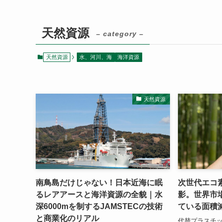
天然資源
– category –
天然資源
水、河川、海
海洋資源
天然資源
南鳥島だけじゃない！日本近海に眠
次世代エコ
るレアアースと海洋資源の全貌｜水
影。世界市
深6000mを制するJAMSTECの技術
ている面積
と商業化のリアル
代替プラスチッ