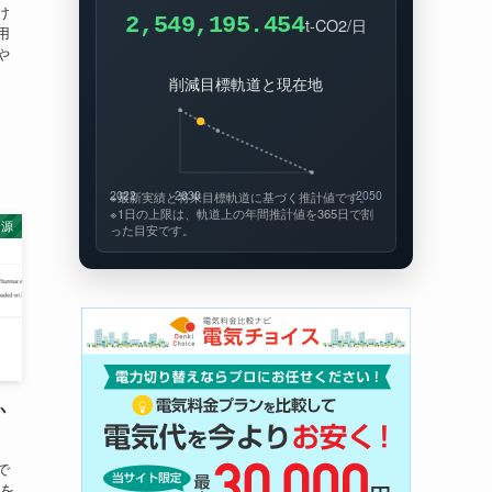
け
2,549,195.451
t-CO2/日
用
や
削減目標軌道と現在地
2022
2030
2050
※最新実績と将来目標軌道に基づく推計値です。
※1日の上限は、軌道上の年間推計値を365日で割
資源
った目安です。
か
で
どを