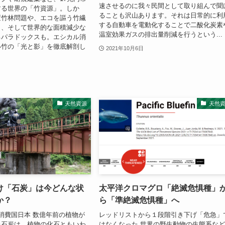
速させるのに我々民間として取り組んで聞
する世界の「竹資源」。しか
ることも沢山あります。それは日常的に利
置竹林問題や、エコを謳う竹繊
する自動車を電動化することで二酸化炭素
ク、そして世界的な面積減少な
温室効果ガスの排出量削減を行うという...
るパラドックスも。エシカル消
い竹の「光と影」を徹底解剖し
2021年10月6日
天然資源
天然
け「石炭」は今どんな状
太平洋クロマグロ「絶滅危惧種」
か？
ら「準絶滅危惧種」へ
消費国日本 数億年前の植物が
レッドリストから１段階引き下げ「危急」
た石炭は、植物の化石ともいわ
はなくなった 世界の野生動物の生態系な