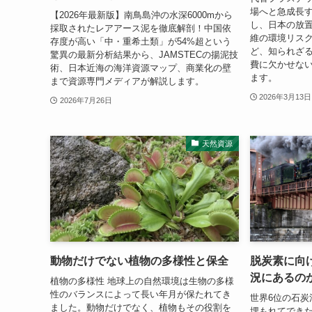
場へと急成長
【2026年最新版】南鳥島沖の水深6000mから
し、日本の放
採取されたレアアース泥を徹底解剖！中国依
維の環境リス
存度が高い「中・重希土類」が54%超という
ど、知られざ
驚異の最新分析結果から、JAMSTECの揚泥技
費に欠かせな
術、日本近海の海洋資源マップ、商業化の壁
ます。
まで資源専門メディアが解説します。
2026年3月13日
2026年7月26日
天然資源
動物だけでない植物の多様性と保全
脱炭素に向
況にあるの
植物の多様性 地球上の自然環境は生物の多様
性のバランスによって長い年月が保たれてき
世界6位の石炭
ました。動物だけでなく、植物もその役割を
埋もれてでき