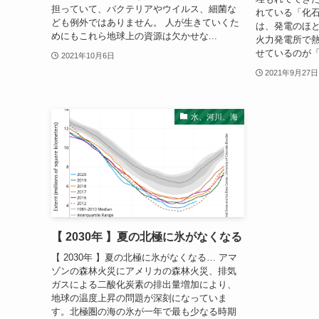
担っていて、バクテリアやウイルス、細菌な
れている「化
ども例外ではありません。 人が生きていくた
は、発電のほ
めにもこれら地球上の資源は欠かせな...
火力発電所で
せているのが「
2021年10月6日
2021年9月27日
水、河川、海
【 2030年 】夏の北極に氷がなくなる
【 2030年 】夏の北極に氷がなくなる… アマ
ゾンの森林火災にアメリカの森林火災、排気
ガスによる二酸化炭素の排出量増加により、
地球の温度上昇の問題が深刻になっていま
す。北極圏の海の氷が一年で最も少なる時期