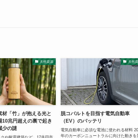
天然資源
天然
素材「竹」が抱える光と
脱コバルトを目指す電気自動車
場10兆円超えの裏で起き
（EV）のバッテリ
減少の謎
電気自動車に必須な電池に使われる材料 20
年のカーボンニュートラルに向けた動きを
クや耐震建築など、17兆円市