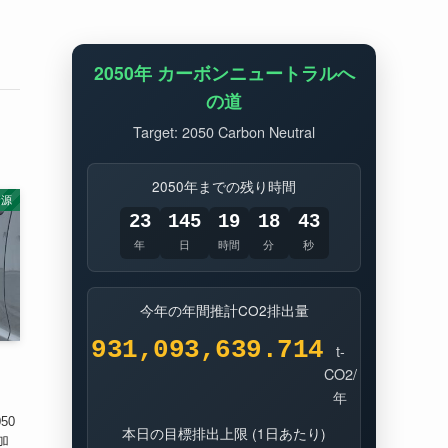
2050年 カーボンニュートラルへ
の道
Target: 2050 Carbon Neutral
2050年までの残り時間
資源
23
145
19
18
43
年
日
時間
分
秒
今年の年間推計CO2排出量
931,093,638.526
t-
CO2/
年
50
本日の目標排出上限 (1日あたり)
加