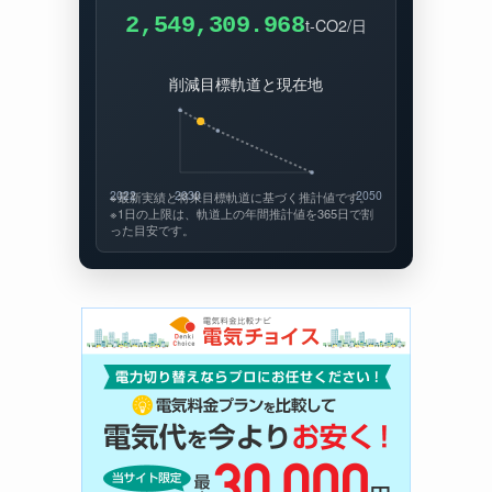
2,549,309.965
t-CO2/日
削減目標軌道と現在地
2022
2030
2050
※最新実績と将来目標軌道に基づく推計値です。
※1日の上限は、軌道上の年間推計値を365日で割
った目安です。