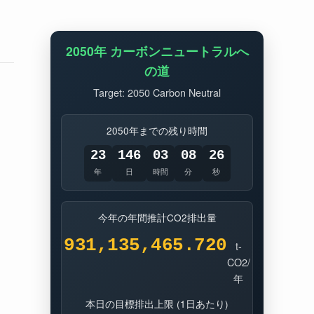
2050年 カーボンニュートラルへ
の道
Target: 2050 Carbon Neutral
2050年までの残り時間
23
146
03
08
25
年
日
時間
分
秒
今年の年間推計CO2排出量
931,135,464.706
t-
CO2/
年
本日の目標排出上限 (1日あたり)